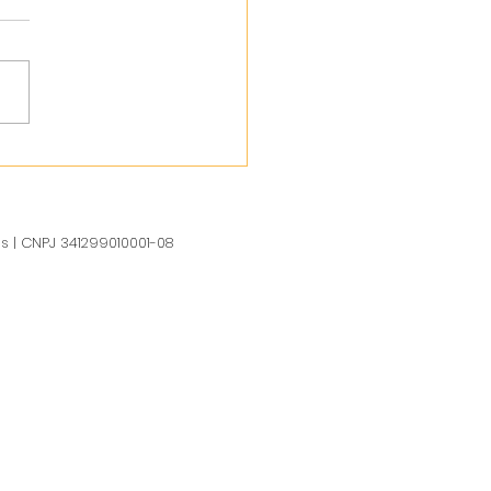
us | CNPJ 341299010001-08