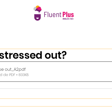
e Nós
Intercâmbio 50+
Calendário 2026
Book Club 
stressed out?
se out_A2
.pdf
d de PDF • 833KB