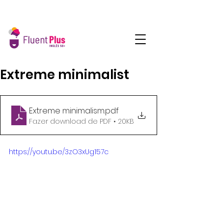
Extreme minimalist
Extreme minimalism
.pdf
Fazer download de PDF • 20KB
https://youtu.be/3zO3xUg157c