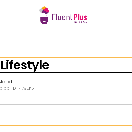
e Nós
Intercâmbio 50+
Calendário 2026
Book Club 
Lifestyle
yle
.pdf
d de PDF • 798KB