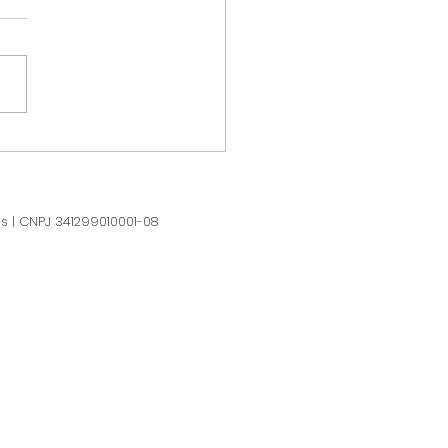
us | CNPJ 341299010001-08