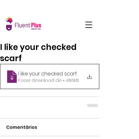
I like your checked
scarf
I like your checked scarf
.
Fazer download de • 486KB
Comentários