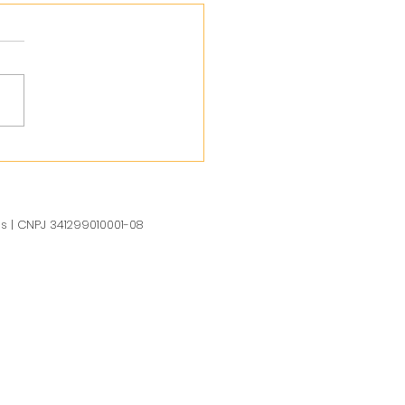
us | CNPJ 341299010001-08