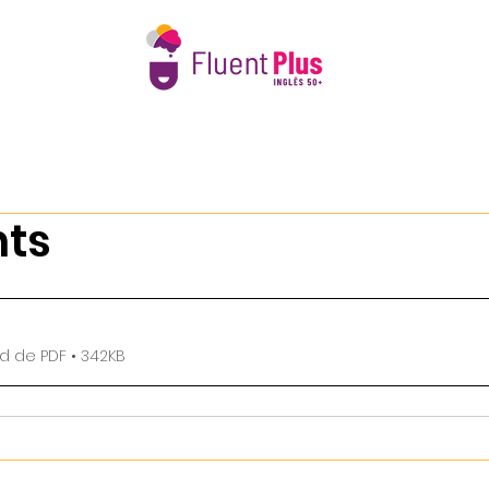
e Nós
Intercâmbio 50+
Calendário 2026
Book Club 
hts
d de PDF • 342KB