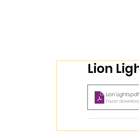
Início
Nossos Cursos
Sobr
Lion Lig
Lion Lights
.pdf
Fazer downloa