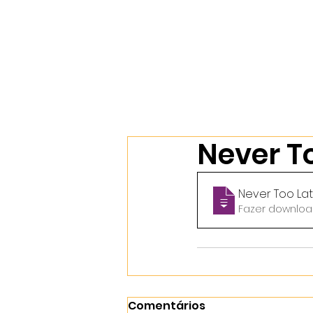
Início
Nossos Cursos
Sobr
Never T
Never Too La
Comentários