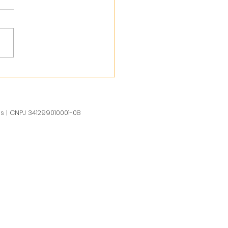
us | CNPJ 341299010001-08