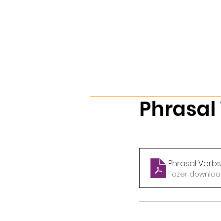
Início
Nossos Cursos
Sobr
Phrasal 
Phrasal Verbs
Fazer download