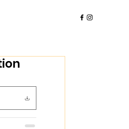
50+
Depoimentos
Contato
tion