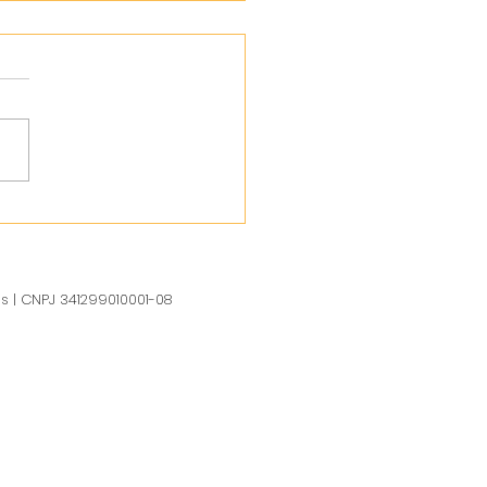
us | CNPJ 341299010001-08