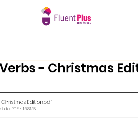
e Nós
Intercâmbio 50+
Calendário 2026
Book Club 
Verbs - Christmas Edi
 Christmas Edition
.pdf
 de PDF • 1.68MB