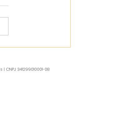
us | CNPJ 341299010001-08