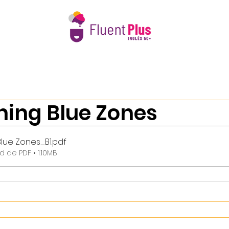
e Nós
Intercâmbio 50+
Calendário 2026
Book Club 
ning Blue Zones
Blue Zones_B1
.pdf
 de PDF • 1.10MB