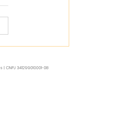
us | CNPJ 341299010001-08