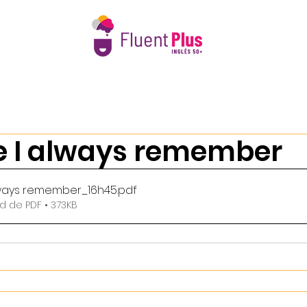
e Nós
Intercâmbio 50+
Calendário 2026
Book Club 
e I always remember
lways remember_16h45
.pdf
 de PDF • 373KB