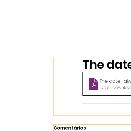
Início
Nossos Cursos
Sobr
The dat
The date I a
Fazer download
Comentários