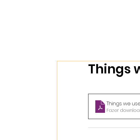
Início
Nossos Cursos
Sobr
Things 
Things we us
Fazer download