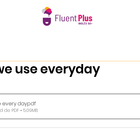
e Nós
Intercâmbio 50+
Calendário 2026
Book Club 
we use everyday
e every day
.pdf
 de PDF • 5.09MB