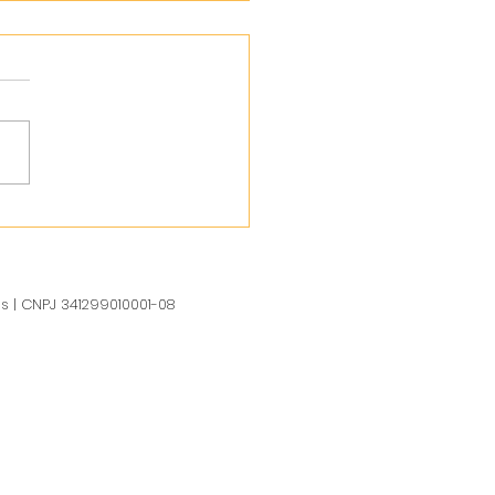
us | CNPJ 341299010001-08