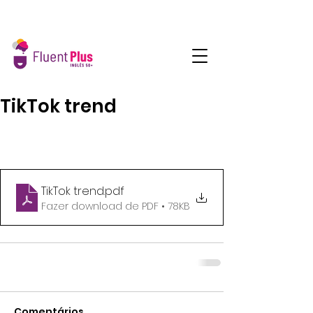
TikTok trend
TikTok trend
.pdf
Fazer download de PDF • 78KB
Comentários