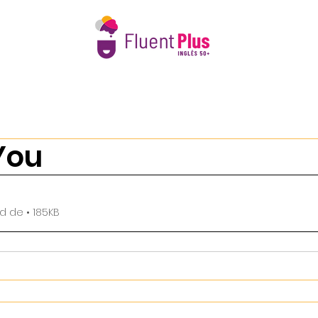
e Nós
Intercâmbio 50+
Calendário 2026
Book Club 
You
Fazer download de • 185KB