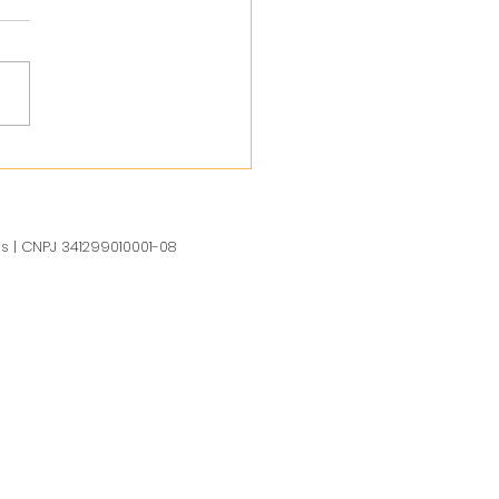
us | CNPJ 341299010001-08