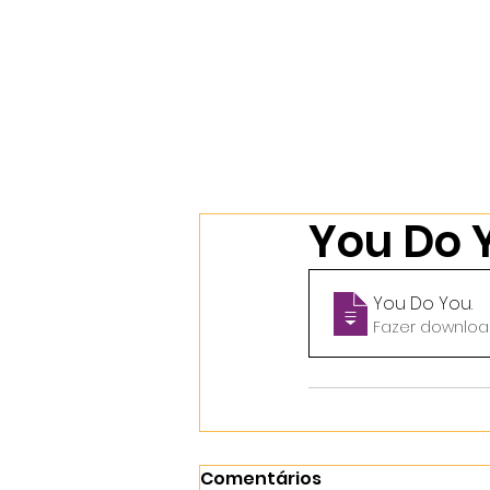
Início
Nossos Cursos
Sobr
You Do 
You Do You
.
Comentários